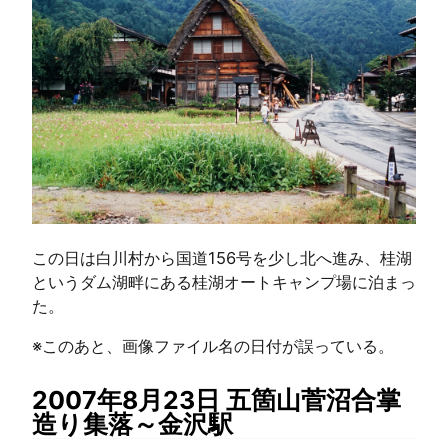
この日は白川村から国道156号を少し北へ進み、桂湖
というダム湖畔にある桂湖オートキャンプ場に泊まっ
た。
※このあと、画像ファイル名の日付が誤っている。
2007年8月23日 五箇山菅沼合掌
造り集落～金沢駅