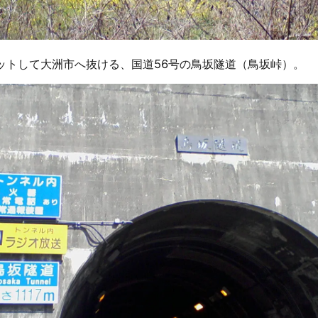
ットして大洲市へ抜ける、国道56号の鳥坂隧道（鳥坂峠）。