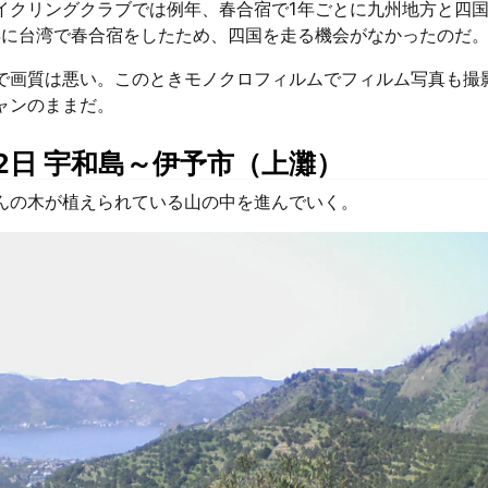
イクリングクラブでは例年、春合宿で1年ごとに九州地方と四
6年に台湾で春合宿をしたため、四国を走る機会がなかったのだ
で画質は悪い。このときモノクロフィルムでフィルム写真も撮
ャンのままだ。
12日 宇和島～伊予市（上灘）
んの木が植えられている山の中を進んでいく。