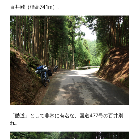
百井峠（標高741m）。
「酷道」として非常に有名な、国道477号の百井別
れ。