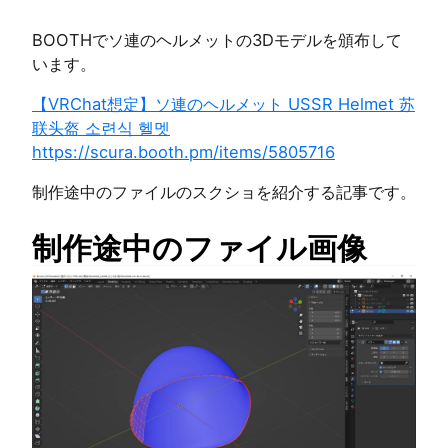
BOOTHでソ連のヘルメットの3Dモデルを頒布して
います。
【VRChat想定】ソ連のヘルメット USSR Helmet 苏
联头盔 소련식 헬멧
https://scura.booth.pm/items/5805716
制作途中のファイルのスクショを紹介する記事です。
制作途中のファイル画像