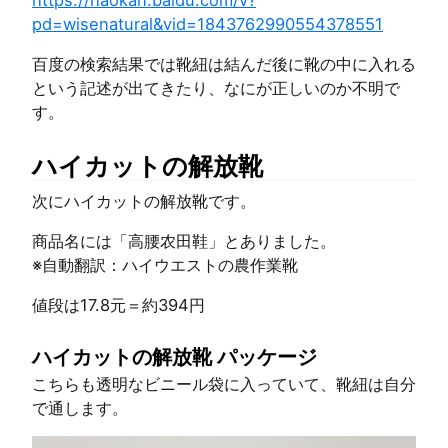
https://haokan.baidu.com/v?
pd=wisenatural&vid=1843762990554378551
百度の検索結果では靴紐は結んだ後に靴の中に入れる
という記述が出てきたり、なにが正しいのか不明で
す。
ハイカットの解放靴
次にハイカットの解放靴です。
商品名には「高腰农田鞋」とありました。
※自動翻訳：ハイウエストの農作業靴
値段は17.8元＝約394円
ハイカットの解放靴 パッケージ
こちらも透明なビニール袋に入っていて、靴紐は自分
で通します。