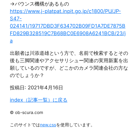
→バウンス機構があるもの
https://www.j-platpat.inpit.go.jp/c1800/PU/JP-
S47-
024141/19717DBD3F634702B09FD1A7DE7875B
FD829B328519C7B68BC0E6908A6241BCB/23/j
a
出願者は川添道雄という方で、名前で検索するとその
後も三脚関連やアクセサリシュー関連の実用新案を出
願しているのですが、どこかのカメラ関連会社の方な
のでしょうか？
投稿日:
2021年4月16日
index（記事一覧）に戻る
© ob-scura.com
このサイトでは
new.css
を使用しています。