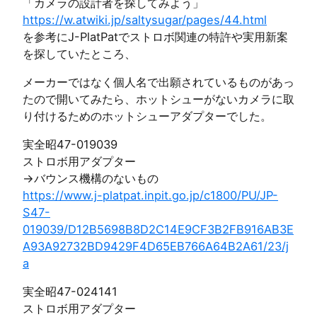
「カメラの設計者を探してみよう」
https://w.atwiki.jp/saltysugar/pages/44.html
を参考にJ-PlatPatでストロボ関連の特許や実用新案
を探していたところ、
メーカーではなく個人名で出願されているものがあっ
たので開いてみたら、ホットシューがないカメラに取
り付けるためのホットシューアダプターでした。
実全昭47-019039
ストロボ用アダプター
→バウンス機構のないもの
https://www.j-platpat.inpit.go.jp/c1800/PU/JP-
S47-
019039/D12B5698B8D2C14E9CF3B2FB916AB3E
A93A92732BD9429F4D65EB766A64B2A61/23/j
a
実全昭47-024141
ストロボ用アダプター