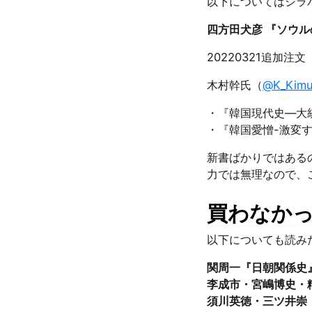
以下についてはシラ
四方田犬彦 『ソウル
20220321追加注文
木村幹氏（
@K_Kimu
・『韓国現代史―大統
・『韓国愛憎-激変する
新書ばかりではある
力では無理なので、
買わなか
以下についても読み
関周一『日朝関係史』
李成市・宮嶋博史・
須川英徳・三ツ井崇