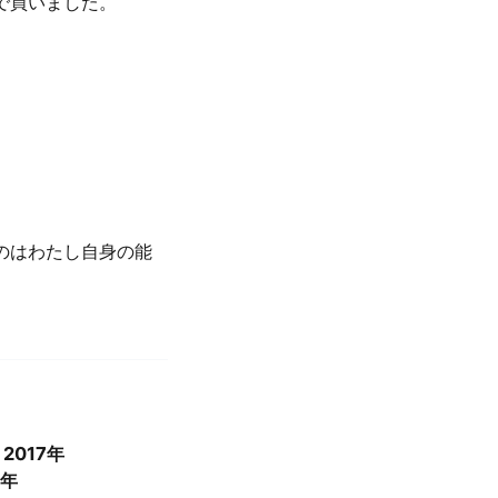
で買いました。
のはわたし自身の能
017年
1年