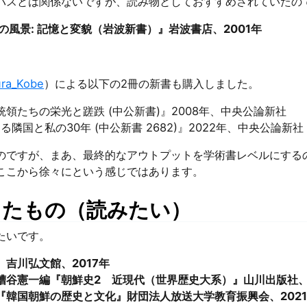
バスとは関係ないですが、読み物としておすすめされていたの
の風景: 記憶と変貌（岩波新書）』岩波書店、2001年
ra_Kobe
）による以下の2冊の新書も購入しました。
領たちの栄光と蹉跌 (中公新書)』2008年、中央公論新社
隣国と私の30年 (中公新書 2682)』2022年、中央公論新社
のですが、まあ、最終的なアウトプットを学術書レベルにする
ここから徐々にという感じではあります。
ったもの（読みたい）
たいです。
吉川弘文館、2017年
糟谷憲一編『朝鮮史2 近現代（世界歴史大系）』山川出版社、2
『韓国朝鮮の歴史と文化』財団法人放送大学教育振興会、202