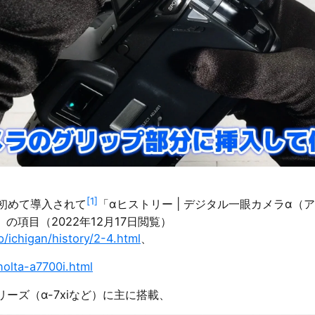
[1]
iで初めて導入されて
「αヒストリー | デジタル一眼カメラα（ア
の項目（2022年12月17日閲覧）
p/ichigan/history/2-4.html
、
a-a7700i.html
リーズ（α-7xiなど）に主に搭載、