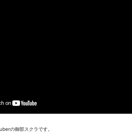
。
uberの御部スクラです。