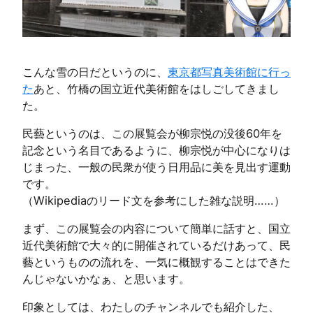
こんな雪の日だというのに、
東京都写真美術館に行っ
た
あと、竹橋の国立近代美術館をはしごしてきまし
た。
民藝というのは、この展覧会が柳宗悦の没後60年を
記念という名目であるように、柳宗悦が中心になりは
じまった、一般の民衆が使う日用品に美を見出す運動
です。
（Wikipediaのリード文を参考にした雑な説明……）
まず、この展覧会の内容について簡単に話すと、国立
近代美術館で大々的に開催されているだけあって、民
藝というものの流れを、一気に概観することはできた
んじゃないかなぁ、と思います。
印象としては、わたしのチャンネルでも紹介した、