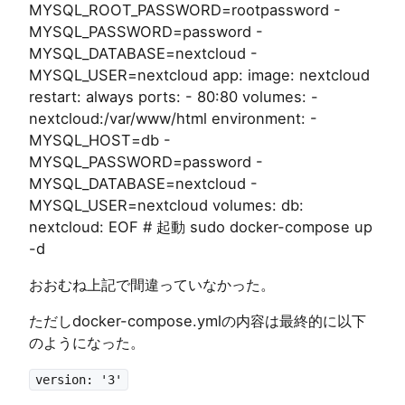
MYSQL_ROOT_PASSWORD=rootpassword -
MYSQL_PASSWORD=password -
MYSQL_DATABASE=nextcloud -
MYSQL_USER=nextcloud app: image: nextcloud
restart: always ports: - 80:80 volumes: -
nextcloud:/var/www/html environment: -
MYSQL_HOST=db -
MYSQL_PASSWORD=password -
MYSQL_DATABASE=nextcloud -
MYSQL_USER=nextcloud volumes: db:
nextcloud: EOF # 起動 sudo docker-compose up
-d
おおむね上記で間違っていなかった。
ただしdocker-compose.ymlの内容は最終的に以下
のようになった。
version: '3'