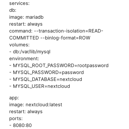
services:
db:
image: mariadb
restart: always
command: --transaction-isolation=READ-
COMMITTED --binlog-format=ROW
volumes:
- db:/var/lib/mysql
environment:
- MYSQL_ROOT_PASSWORD=rootpassword
- MYSQL_PASSWORD=password
- MYSQL_DATABASE=nextcloud
- MYSQL_USER=nextcloud
app:
image: nextcloud:latest
restart: always
ports:
- 8080:80