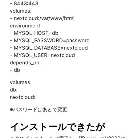
- 8443:443
volumes:
- nextcloud:/var/www/html
environment:
- MYSQL_HOST=db
- MYSQL_PASSWORD=password
- MYSQL_DATABASE=nextcloud
- MYSQL_USER=nextcloud
depends_on:
- db
volumes:
db:
nextcloud:
※パスワードはあとで変更
インストールできたが