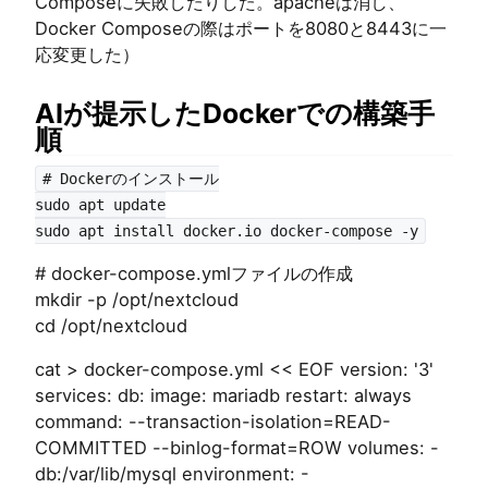
Composeに失敗したりした。apacheは消し、
Docker Composeの際はポートを8080と8443に一
応変更した）
AIが提示したDockerでの構築手
順
# Dockerのインストール
sudo apt update
sudo apt install docker.io docker-compose -y
# docker-compose.ymlファイルの作成
mkdir -p /opt/nextcloud
cd /opt/nextcloud
cat > docker-compose.yml << EOF version: '3'
services: db: image: mariadb restart: always
command: --transaction-isolation=READ-
COMMITTED --binlog-format=ROW volumes: -
db:/var/lib/mysql environment: -